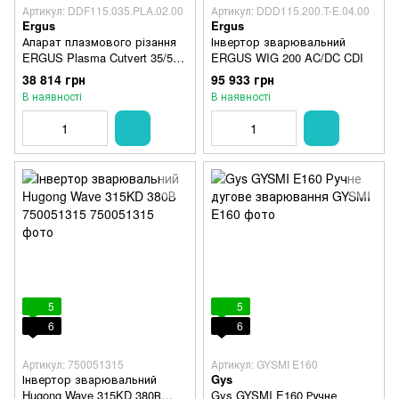
Артикул: DDF115.035.PLA.02.00
Артикул: DDD115.200.T-E.04.00
Ergus
Ergus
Апарат плазмового різання
Інвертор зварювальний
ERGUS Plasma Cutvert 35/50
ERGUS WIG 200 AC/DC CDI
ADV
38 814 грн
95 933 грн
В наявності
В наявності
5
5
6
6
Артикул: 750051315
Артикул: GYSMI E160
Інвертор зварювальний
Gys
Hugong Wave 315KD 380В
Gys GYSMI E160 Ручне