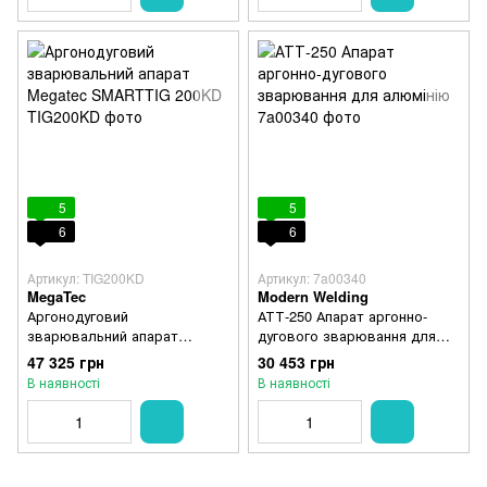
5
5
6
6
Артикул: TIG200KD
Артикул: 7a00340
MegaTec
Modern Welding
Аргонодуговий
АТТ-250 Апарат аргонно-
зварювальний апарат
дугового зварювання для
Megatec SMARTTIG 200KD
алюмінію
47 325 грн
30 453 грн
В наявності
В наявності