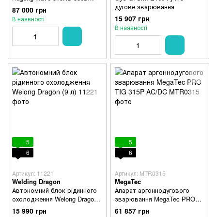
750051315
дугове зварювання
87 000 грн
15 907 грн
В наявності
В наявності
5
5
6
6
Артикул: 11221
Артикул: MTR0315
Welding Dragon
MegaTec
Автономний блок рідинного
Апарат аргоннодугового
охолодження Welong Dragon
зварювання MegaTec PRO
(9 л)
TIG 315P AC/DC
15 990 грн
61 857 грн