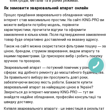
електродів, металів та в різних режимах.
Як замовити зварювальний апарат онлайн
Процес придбання зварювального обладнання через
інтернет став максимально простим. На сайті KING-PRO ви
можете вибрати потрібну модель, порівняти
характеристики, прочитати відгуки та оформити
замовлення в кілька кліків. Після підтвердження замовлення
товар буде оперативно доставлений на вказану адресу.
Також на сайті можна скористатися фільтрами пошуку — за
ціною, брендом, струмом зварювання, видом апарату та
іншими параметрами. Це прискорює вибір і робить покупку
зручною та прозорою.
Зварювальний апарат — потужний помічник у різних
сферах: від дрібного ремонту до масштабного будівництва.
За правильного вибору він прослужить довгі роки,
забезпечуючи високу якість роботи. Бажаєте купити
зварювальний апарат за найкращою ціною в Україні?
Зверніться до інтернет-магазину KING-PRO — тут ви
знайдете надійне обладнання, професійні консультації та
швидку доставку.
Купівля зварювального апарату - це інвестиція в результат