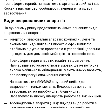
трансформаторний, напівавтомат, аргонодуговий та інші.
Кожен з них має свої особливості, переваги та сферу
застосування.
Види зварювальних апаратів
На сучасному ринку представлено кілька основних видів
зварювальних апаратів:
Інверторні зварювальні апарати
: компактні, легкі та
економічні. Відрізняються високою ефективністю,
стабільною дугою та простотою в управлінні. Ідеально
підходять для домашніх майстрів та професіоналів.
Трансформаторні апарати
: надійні та довговічні.
Найчастіше застосовуються в умовах, де не потрібна
висока мобільність обладнання. Мають нижчу вартість,
але велику вагу і споживання енергії.
Напівавтомати
(MIG/MAG): чудовий вибір для
зварювання тонких металів. Використовуються в
автосервісах, на виробництві, будівництві.
Забезпечують високу швидкість роботи та якісний шов.
Аргонодуговые апарати
(TIG): підходять до роботи з
кольоровими металами, алюмінієм, нержавійкою.