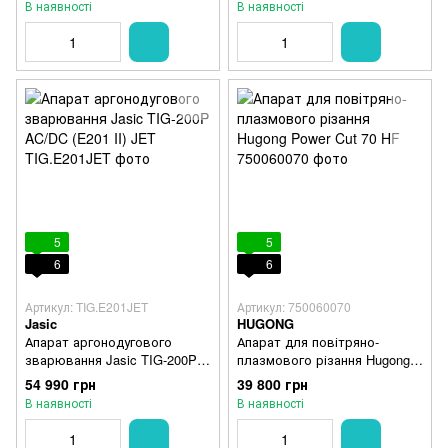
В наявності
В наявності
5
5
6
6
Артикул: TIG.E201JET
Артикул: 750060070
Jasic
HUGONG
Апарат аргонодугового
Апарат для повітряно-
зварювання Jasic TIG-200P
плазмового різання Hugong
AC/DC (E201 II) JET
Power Cut 70 HF
54 990 грн
39 800 грн
В наявності
В наявності