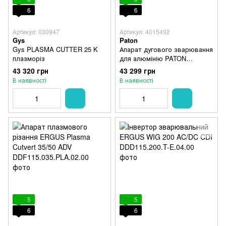
6
6
Артикул: 030947
Артикул: 4015492
Gys
Paton
Gys PLASMA CUTTER 25 K
Апарат дугового зварювання
плазморіз
для алюмінію PATON
MicroWelding-80
43 320 грн
43 299 грн
В наявності
В наявності
5
5
6
6