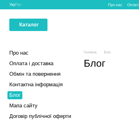
Перейти до основного контенту
Укр
Рус
Про нас
Оплата
Каталог
Про нас
Головна
Блог
Блог
Оплата і доставка
Обмін та повернення
Контактна інформація
Блог
Мапа сайту
Договір публічної оферти