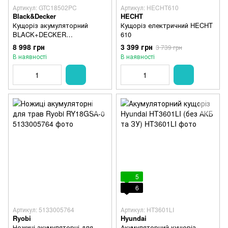
Артикул: GTC18502PC
Артикул: HECHT610
Black&Decker
HECHT
Кущоріз акумуляторний
Кущоріз електричний HECHT
BLACK+DECKER
610
GTC18502PC
8 998 грн
3 399 грн
3 739 грн
В наявності
В наявності
5
6
Артикул: 5133005764
Артикул: HT3601LI
Ryobi
Hyundai
Ножиці акумуляторні для
Акумуляторний кущоріз