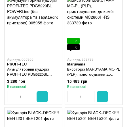
5
6
Артикул: 005955
Артикул: 363739
PROFI-TEC
Maruyama
Акумуляторний кущоріз
Висоторіз MARUYAMA MC-PL
PROFI-TEC PDG5220BL
(PLP), пристосування до
POWERLine (без акумулятора
комбі-системи MC2600H-RS
3 280 грн
15 483 грн
та зарядного пристрою)
В наявності
В наявності