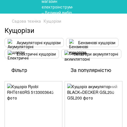
Садова техніка
Кущорізи
Кущорізи
Акумуляторні кущорізи
Бензинові кущорізи
Електричні кущорізи
Секатори акумуляторні
Фільтр
За популярністю