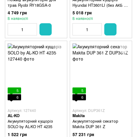
трав Ryobi RY18GSA-0
Hyundai HT3601LI (без АКБ та
ЗУ)
4 749 грн
5 018 грн
В наявності
В наявності
5
5
6
6
Артикул: 127440
Артикул: DUP361Z
AL-KO
Makita
Акумуляторний кущоріз
Акумуляторний секатор
SOLO by AL-KO HT 4235
Makita DUP 361 Z
1 522 грн
57 231 грн