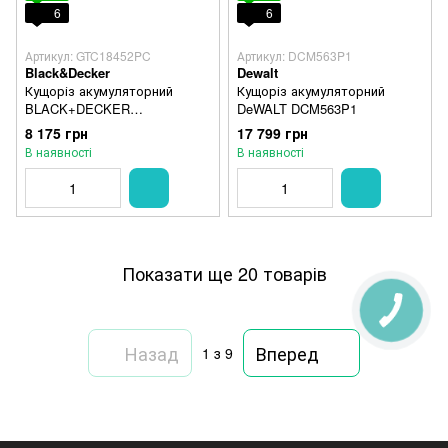
6
6
Артикул: GTC18452PC
Артикул: DCM563P1
Black&Decker
Dewalt
Кущоріз акумуляторний
Кущоріз акумуляторний
BLACK+DECKER
DeWALT DCM563P1
GTC18452PC
8 175 грн
17 799 грн
В наявності
В наявності
Показати ще 20 товарів
Назад
Вперед
1
з 9