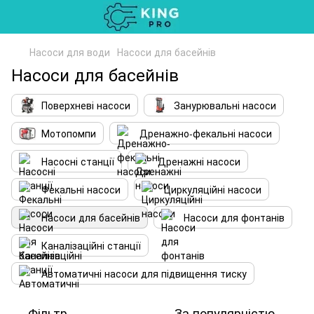
Насоси для води
Насоси для басейнів
Насоси для басейнів
Поверхневі насоси
Занурювальні насоси
Мотопомпи
Дренажно-фекальні насоси
Насосні станції
Дренажні насоси
Фекальні насоси
Циркуляційні насоси
Насоси для басейнів
Насоси для фонтанів
Каналізаційні станції
Автоматичні насоси для підвищення тиску
Фільтр
За популярністю