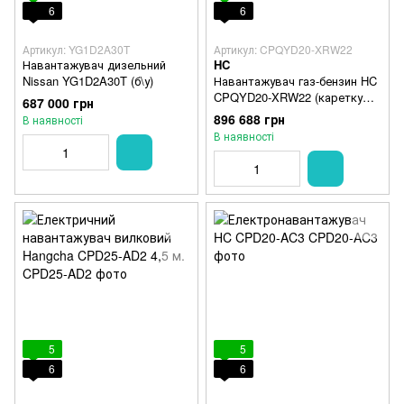
6
6
Артикул: YG1D2A30T
Артикул: CPQYD20-XRW22
Навантажувач дизельний
HC
Nissan YG1D2A30T (б\у)
Навантажувач газ-бензин HC
CPQYD20-XRW22 (каретку
687 000 грн
бокового зміщення)
896 688 грн
В наявності
В наявності
5
5
6
6