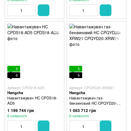
5
5
6
6
Артикул: CPDS18-AD5
Артикул: CPQYD20-XRW21
Hangcha
Hangcha
Навантажувач HC CPDS18-
Навантажувач газ-
AD5
бензиновий HC CPQYD20-
XRW21
1 199 744 грн
1 063 712 грн
В наявності
В наявності