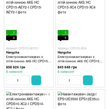
5
5
6
6
Артикул: CPD15-AEY2-I
Артикул: CPD15-XC4
Hangcha
Hangcha
Електронавантажувач з
Електронавантажувач з
літій-іонною АКБ HC CPD15-
літій-іонною АКБ HC CPD15-
AEY2-I
XC4
858 624 грн
843 648 грн
В наявності
В наявності