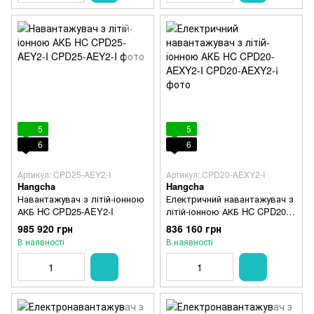
5
5
6
6
Артикул: CPD25-AEY2-I
Артикул: CPD20-AEXY2-I
Hangcha
Hangcha
Навантажувач з літій-іонною
Електричний навантажувач з
АКБ HC CPD25-AEY2-I
літій-іонною АКБ HC CPD20-
AEXY2-I
985 920 грн
836 160 грн
В наявності
В наявності