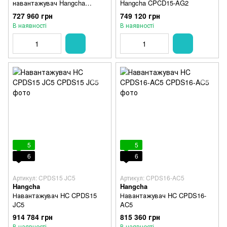
навантажувач Hangcha
Hangcha CPCD15-AG2
Gasoline+LPG CPQYD15-
727 960 грн
749 120 грн
XRW21
В наявності
В наявності
5
5
6
6
Артикул: CPDS15 JC5
Артикул: CPDS16-AC5
Hangcha
Hangcha
Навантажувач HC CPDS15
Навантажувач HC CPDS16-
JC5
AC5
914 784 грн
815 360 грн
В наявності
В наявності