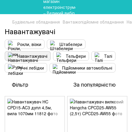
Будівельне обладнання
Вантажопідйомне обладнання
На
Навантажувачі
Рокли, візки
Штабелери
Навантажувачі
Тельфери
Талі
Ручні лебідки
Підйомники автомобільні
Фільтр
За популярністю