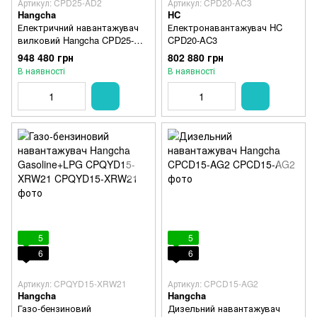
Артикул: CPD25-AD2
Артикул: CPD20-AC3
Hangcha
HC
Електричний навантажувач
Електронавантажувач HC
вилковий Hangcha CPD25-
CPD20-AC3
AD2 4,5 м.
948 480 грн
802 880 грн
В наявності
В наявності
5
5
6
6
Артикул: CPQYD15-XRW21
Артикул: CPCD15-AG2
Hangcha
Hangcha
Газо-бензиновий
Дизельний навантажувач