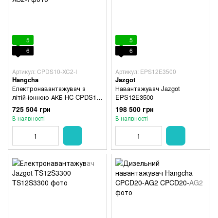
5
5
6
6
Артикул: CPDS10-XC2-I
Артикул: EPS12E3500
Hangcha
Jazgot
Електронавантажувач з
Навантажувач Jazgot
літій-іонною АКБ HC CPDS10-
EPS12E3500
XC2-I
725 504 грн
198 500 грн
В наявності
В наявності