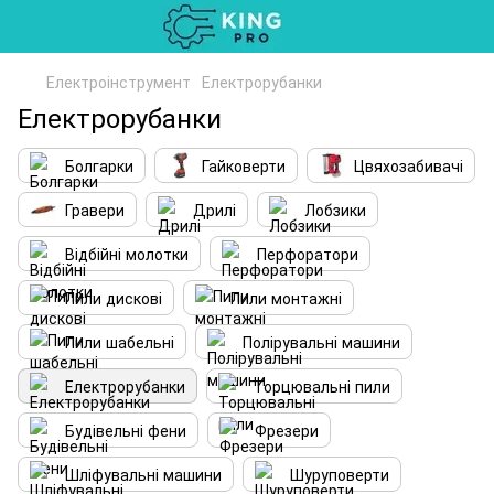
Електроінструмент
Електрорубанки
Електрорубанки
Болгарки
Гайковерти
Цвяхозабивачі
Гравери
Дрилі
Лобзики
Відбійні молотки
Перфоратори
Пили дискові
Пили монтажні
Пили шабельні
Полірувальні машини
Електрорубанки
Торцювальні пили
Будівельні фени
Фрезери
Шліфувальні машини
Шуруповерти