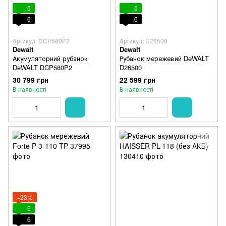
5
5
6
6
Артикул: DCP580P2
Артикул: D26500
Dewalt
Dewalt
Акумуляторний рубанок
Рубанок мережевий DeWALT
DeWALT DCP580P2
D26500
30 799 грн
22 599 грн
В наявності
В наявності
−23%
5
6