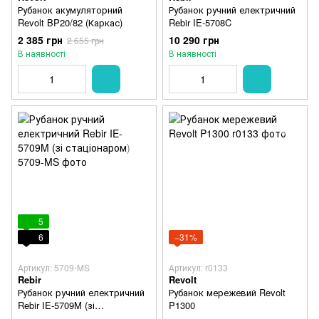
Рубанок акумуляторний
Рубанок ручний електричний
Revolt BP20/82 (Каркас)
Rebir IE-5708C
2 385 грн
10 290 грн
2 655 грн
В наявності
В наявності
5
6
−31%
Артикул: 5709-MS
Артикул: r0133
Rebir
Revolt
Рубанок ручний електричний
Рубанок мережевий Revolt
Rebir IE-5709M (зі
P1300
стаціонаром)