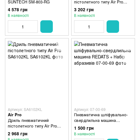
SUNTECH SM-803-RG
пістолетного типу Air Pro
SA6102
4 578 грн
3 202 грн
В наявності
В наявності
Артикул: SA6102KL
Артикул: 07-00-69
Air Pro
Пневматична шліфувально-
Дриль пневматичний
свердлильна машина
пістолетного типу Air Pro
REDATS + Набір абразивів
1 500 грн
SA6102KL
2 968 грн
В наявності
В наявності