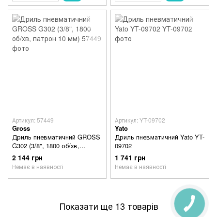
Артикул: 57449
Артикул: YT-09702
Gross
Yato
Дриль пневматичний GROSS
Дриль пневматичний Yato YT-
G302 (3/8", 1800 об/хв,
09702
патрон 10 мм)
2 144 грн
1 741 грн
Немає в наявності
Немає в наявності
Показати ще 13 товарів