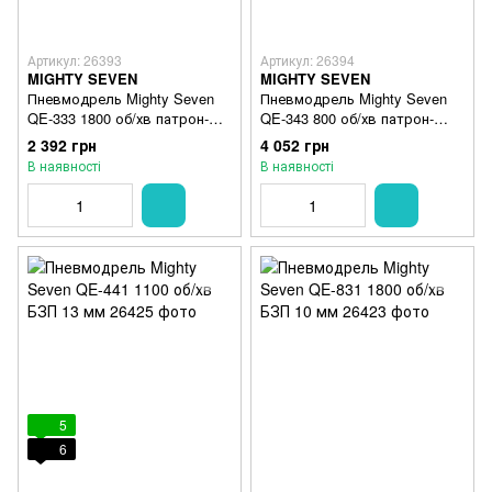
Артикул: 26393
Артикул: 26394
MIGHTY SEVEN
MIGHTY SEVEN
Пневмодрель Mighty Seven
Пневмодрель Mighty Seven
QE-333 1800 об/хв патрон-
QE-343 800 об/хв патрон-
цанга 10 мм
цанга 13 мм
2 392 грн
4 052 грн
В наявності
В наявності
5
6