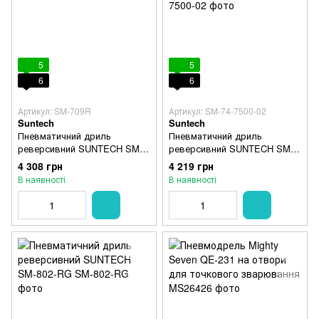
5
5
6
6
Артикул: SM-709R
Артикул: SM-74-7500-02
Suntech
Suntech
Пневматичний дриль
Пневматичний дриль
реверсивний SUNTECH SM-
реверсивний SUNTECH SM-
709R
74-7500-02
4 308 грн
4 219 грн
В наявності
В наявності