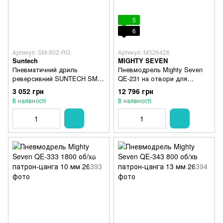
5
6
Артикул: SM-802-RG
Артикул: MS26426
Suntech
MIGHTY SEVEN
Пневматичний дриль
Пневмодрель Mighty Seven
реверсивний SUNTECH SM-
QE-231 на отвори для
802-RG
точкового зварювання
3 052 грн
12 796 грн
В наявності
В наявності