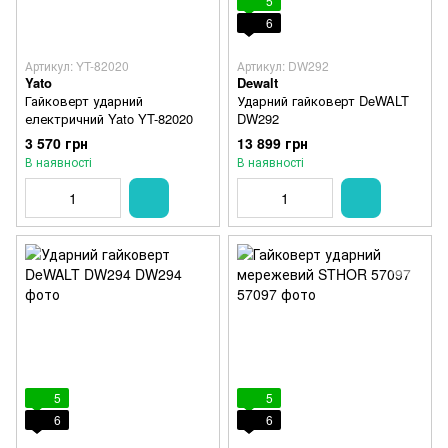
5
6
Артикул: YT-82020
Артикул: DW292
Yato
Dewalt
Гайковерт ударний
Ударний гайковерт DeWALT
електричний Yato YT-82020
DW292
3 570 грн
13 899 грн
В наявності
В наявності
5
5
6
6