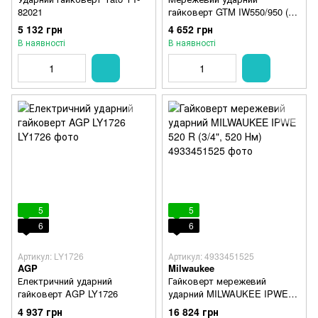
82021
гайковерт GTM IW550/950 (у
кейсі + набір головок)
5 132 грн
4 652 грн
В наявності
В наявності
5
5
6
6
Артикул: LY1726
Артикул: 4933451525
AGP
Milwaukee
Електричний ударний
Гайковерт мережевий
гайковерт AGP LY1726
ударний MILWAUKEE IPWE
520 R (3/4", 520 Нм)
4 937 грн
16 824 грн