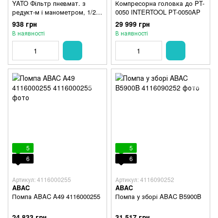
YATO Фільтр пневмат. з
Компресорна головка до PT-
редукт-м і манометром, 1/2",
0050 INTERTOOL PT-0050AP
max. P = 0.93 MPa
938 грн
29 999 грн
В наявності
В наявності
5
5
6
6
Артикул: 4116000255
Артикул: 4116090252
ABAC
ABAC
Помпа ABAC A49 4116000255
Помпа у зборі ABAC B5900B
24 833 грн
31 517 грн