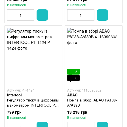
В наявності
В наявності
5
6
Артикул: PT-1424
Артикул: 4116090302
Intertool
ABAC
Регулятор тиску із цифровим
Помпа в зборі ABAC PAT38-
манометром INTERTOOL PT-
A/A39B
1424
799 грн
13 218 грн
В наявності
В наявності