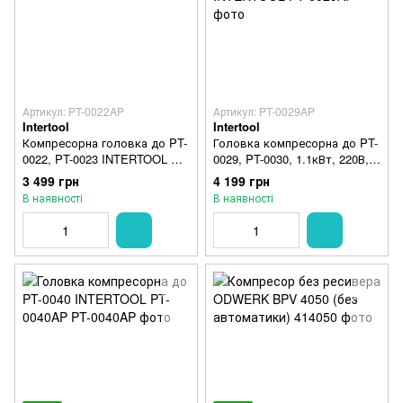
Артикул: PT-0022AP
Артикул: PT-0029AP
Intertool
Intertool
Компресорна головка до PT-
Головка компресорна до PT-
0022, PT-0023 INTERTOOL PT-
0029, PT-0030, 1.1кВт, 220В,
0022AP
8атм, 200 л/хв, 2800 об/хв
3 499 грн
4 199 грн
безмасляна INTERTOOL
В наявності
В наявності