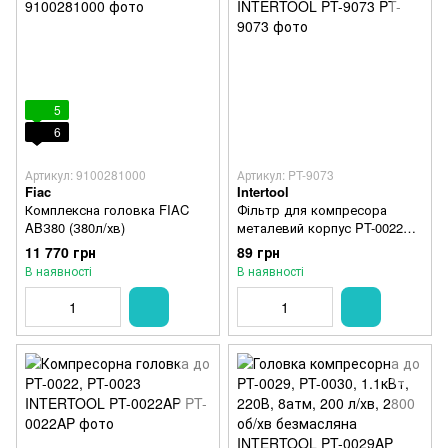
5
6
Артикул: 9100281000
Артикул: PT-9073
Fiac
Intertool
Комплексна головка FIAC
Фільтр для компресора
ABЗ80 (З80л/хв)
металевий корпус PT-0022
INTERTOOL PT-9073
11 770 грн
89 грн
В наявності
В наявності