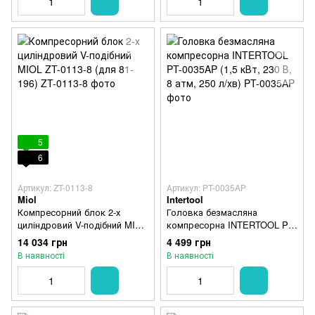
5
6
Артикул: ZT-0113-8
Артикул: PT-0035AP
Miol
Intertool
Компресорний блок 2-х
Головка безмасляна
циліндровий V-подібний MIOL
компресорна INTERTOOL PT-
ZT-0113-8 (для 81-196)
0035AP (1,5 кВт, 230 В, 8 атм,
14 034 грн
4 499 грн
250 л/хв)
В наявності
В наявності