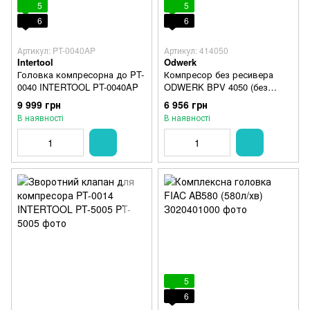
5
5
6
6
Артикул: PT-0040AP
Артикул: 414050
Intertool
Odwerk
Головка компресорна до PT-
Компресор без ресивера
0040 INTERTOOL PT-0040AP
ODWERK BPV 4050 (без
автоматики)
9 999 грн
6 956 грн
В наявності
В наявності
5
6