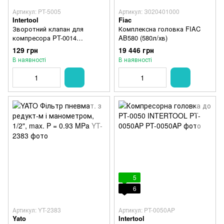
Артикул: PT-5005
Артикул: З020401000
Intertool
Fiac
Зворотний клапан для
Комплексна головка FIAC
компресора PT-0014
AB580 (580л/хв)
INTERTOOL PT-5005
129 грн
19 446 грн
В наявності
В наявності
5
6
Артикул: YT-2383
Артикул: PT-0050AP
Yato
Intertool