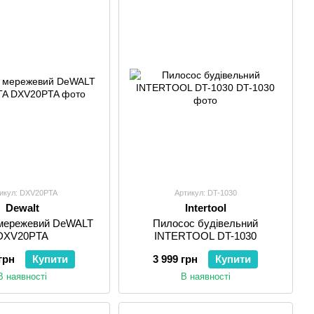
икул: DXV20PTA
Артикул: DT-1030
Dewalt
Intertool
мережевий DeWALT
Пилосос будівельний
DXV20PTA
INTERTOOL DT-1030
грн
Купити
3 999 грн
Купити
В наявності
В наявності