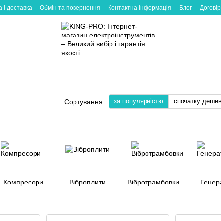
 і доставка
Обмін та повернення
Контактна інформація
Блог
Договір
за популярністю
спочатку деше
Сортування:
Компресори
Віброплити
Вібротрамбовки
Генер