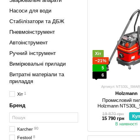
Зварювальні апарати
Насоси для води
Стабілізатори та ДБЖ
Пневмоінструмент
Автоінструмент
Ручний інструмент
Хіт
−21%
Вимірювальні прилади
5
Витратні матеріали та
6
приладдя
Артикул: NTS30L_SMA
Holzmann
1
Хіт
Промисловий пи
Бренд
Holzmann NTS30L
19 870 грн
Ку
15 790 грн
В наявності
90
Karcher
8
Festool