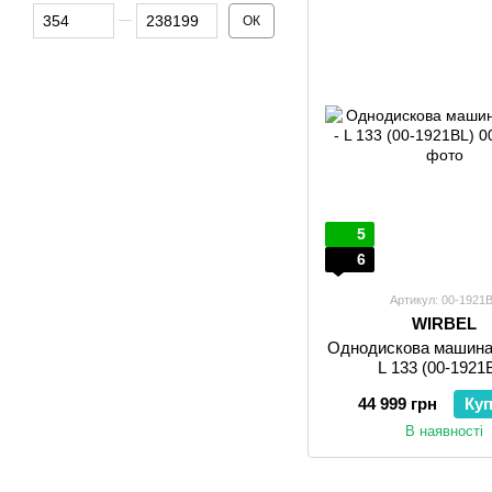
Від Ціна, грн
До Ціна, грн
ОК
5
6
Артикул: 00-1921
WIRBEL
Однодискова машина 
L 133 (00-1921
44 999 грн
Ку
В наявності