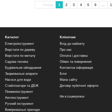
Назад
1
2
3
4
5
6
...
1
Каталог
Клієнтам
Електроінструмент
Вхід до кабінету
Верстати по дереву
Про нас
Верстати по металу
Оплата і доставка
Садова техніка
Обмін та повернення
Будівельне обладнання
Контактна інформація
Зварювальні апарати
Блог
Насоси для води
Мапа сайту
Стабілізатори та ДБЖ
Договір публічної оферти
Пневмоінструмент
Ми в соцмережах
Автоінструмент
Ручний інструмент
Вимірювальні прилади