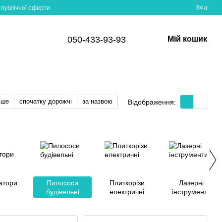
Вхід
 публічної оферти
050-433-93-93
Мій кошик
вше
спочатку дорожчі
за назвою
Відображення:
атори
Пилососи
Плиткорізи
Лазерні
будівельні
електричні
інструменти