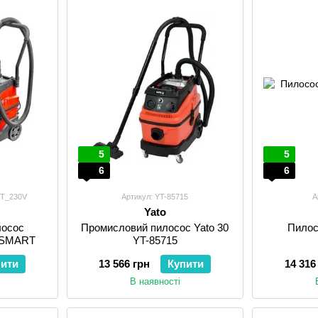
5
5
6
6
RT_230V
Артикул: YT-85715
А
Yato
лосос
Промисловий пилосос Yato 30
Пилос
_SMART
YT-85715
пити
13 566 грн
Купити
14 316
В наявності