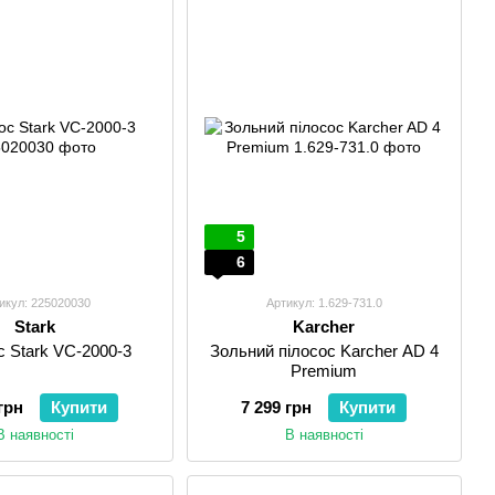
5
6
икул: 225020030
Артикул: 1.629-731.0
Stark
Karcher
 Stark VC-2000-3
Зольний пілосос Karcher AD 4
Premium
грн
Купити
7 299 грн
Купити
В наявності
В наявності