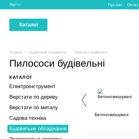
Перейти до основного контенту
Укр
Рус
Про нас
Оплата
Каталог
Головна
Будівельне обладнання
Пилососи будівельні
Пилососи будівельні
КАТАЛОГ
Електроінструмент
Верстати по дереву
Верстати по металу
Бетонозмішувачі
Садова техніка
Будівельне обладнання