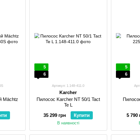
5
5
6
6
0S
Артикул: 1.148-411.0
Арт
Karcher
й Mächtz
Пилосос Karcher NT 50/1 Tact
Пилосос
Te L
ити
35 299 грн
Купити
5 790 
В наявності