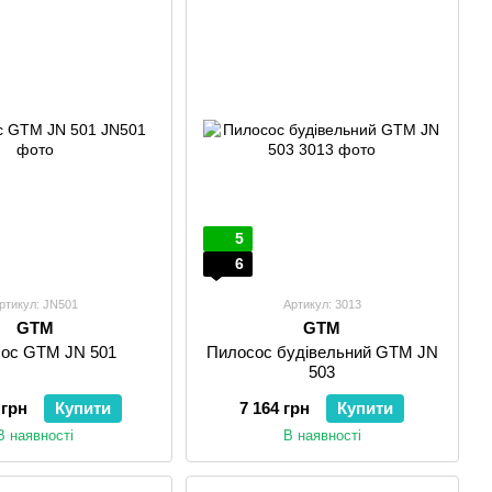
5
6
ртикул: JN501
Артикул: 3013
GTM
GTM
ос GTM JN 501
Пилосос будівельний GTM JN
503
 грн
Купити
7 164 грн
Купити
В наявності
В наявності