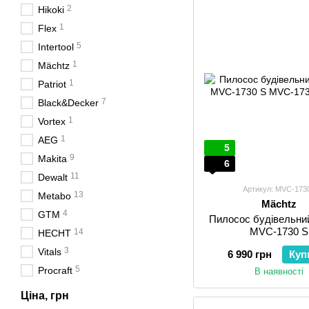
2
Hikoki
1
Flex
5
Intertool
1
Mächtz
1
Patriot
7
Black&Decker
1
Vortex
1
AEG
5
9
Makita
6
11
Dewalt
Артикул: MVC-173
13
Metabo
Mächtz
4
GTM
Пилосос будівельни
MVC-1730 S
14
HECHT
3
Vitals
6 990 грн
Куп
5
Procraft
В наявності
Ціна, грн