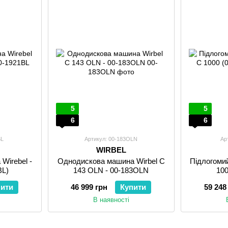
5
5
6
6
BL
Артикул: 00-183OLN
Ар
WIRBEL
Wirebel -
Однодискова машина Wirbel C
Підлогоми
BL)
143 OLN - 00-183OLN
100
пити
46 999 грн
Купити
59 248
В наявності