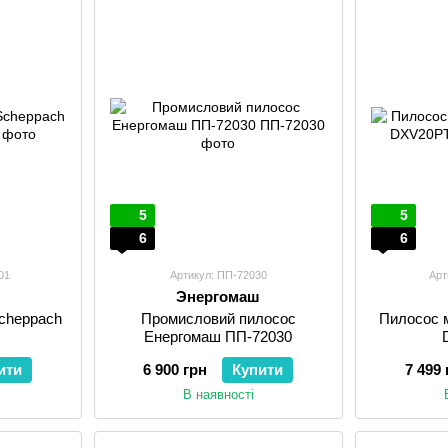
5
5
6
6
01
Артикул: ПП-72030
Арт
Энергомаш
cheppach
Промисловий пилосос
Пилосос 
Енергомаш ПП-72030
ити
6 900 грн
Купити
7 499 
В наявності