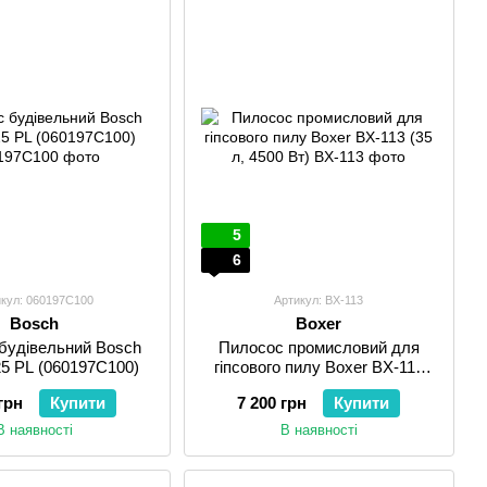
5
6
икул: 060197C100
Артикул: BX-113
Bosch
Boxer
будівельний Bosch
Пилосос промисловий для
5 PL (060197C100)
гіпсового пилу Boxer BX-113
(35 л, 4500 Вт)
грн
Купити
7 200 грн
Купити
В наявності
В наявності