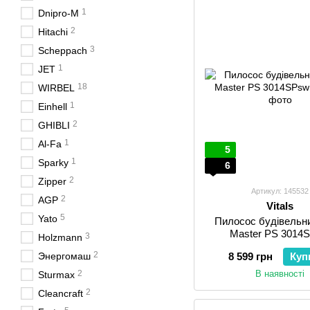
1
Dnipro-M
2
Hitachi
3
Scheppach
1
JET
18
WIRBEL
1
Einhell
2
GHIBLI
1
Al-Fa
5
1
Sparky
6
2
Zipper
Артикул: 145532
2
AGP
Vitals
5
Yato
Пилосос будівельни
Master PS 3014
3
Holzmann
2
Энергомаш
8 599 грн
Куп
2
В наявності
Sturmax
2
Cleancraft