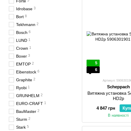
5
Forte
3
Idrobase
8
Bort
2
Tekhmann
6
Bosch
1
LUND
1
Crown
3
Boxer
5
2
EMTOP
6
6
Eibenstock
2
Graphite
Артикул: 59063019
Scheppach
1
Ryobi
Витяжна установка S
2
GRUNHELM
HD2p
1
EURO-CRAFT
4 847 грн
Куп
2
BauMaster
В наявності
2
Sturm
5
Stark