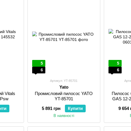
5
5
6
6
Артикул: YT-85701
Арт
Yato
й Vitals
Промисловий пилосос YATO
Пилосос 
SPsw
YT-85701
GAS 12-2
ити
5 891 грн
Купити
9 654 
В наявності