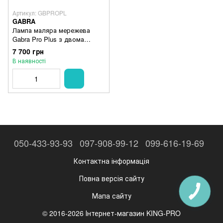
Артикул: GBPROPL
GABRA
Лампа маляра мережева
Gabra Pro Plus з двома
лінзами (GBPROPL)
7 700 грн
В наявності
050-433-93-93
097-908-99-12
099-616-19-69
Контактна інформація
Повна версія сайту
Мапа сайту
© 2016-2026 Інтернет-магазин KING-PRO