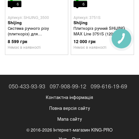
6
6
Артикул: SHIJING_3500
Артикул: 3751S
Shijing
Shijing
Система ручного різу
Плиткоріз ручний SHIJING
(плиткоріз) для
MAX Line 3751S (1200 мм,
широкоформатної плитки
монорейковий із зеленим
8 599 грн
12 000 грн
SHIJING 3500 (3500S)
лазером)
Немає в наявності
Немає в наявності
050-433-93-93
097-908-99-12
099-616-19-69
Контактна інформація
Повна версія сайту
Мапа сайту
© 2016-2026 Інтернет-магазин KING-PRO