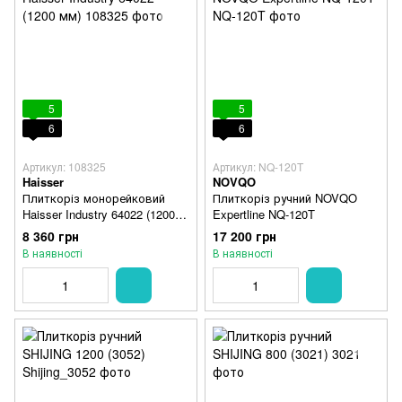
5
5
6
6
Артикул: 108325
Артикул: NQ-120T
Haisser
NOVQO
Плиткоріз монорейковий
Плиткоріз ручний NOVQO
Haisser Industry 64022 (1200
Expertline NQ-120T
мм)
8 360 грн
17 200 грн
В наявності
В наявності