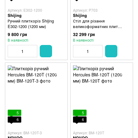
Артикул: E302-1200
Артикул: P703
Shijing
Shijing
Ручний плиткоріз Shijing
Стіл для різання
E302-1200 (1200 мм)
великоформатних плит
Shijing P703
9 800 грн
32 299 грн
В наявності
В наявності
5
5
6
6
Артикул: BM-120T-3
Артикул: BM-120T
NOVQO
NOVQO