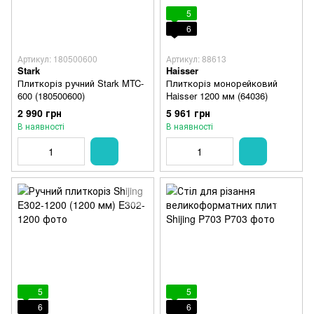
5
6
Артикул: 180500600
Артикул: 88613
Stark
Haisser
Плиткоріз ручний Stark MTC-
Плиткоріз монорейковий
600 (180500600)
Haisser 1200 мм (64036)
2 990 грн
5 961 грн
В наявності
В наявності
5
5
6
6