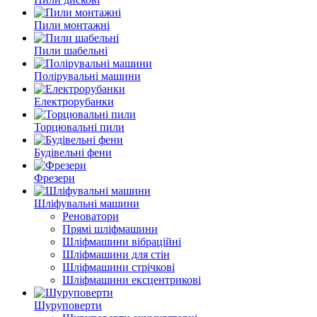
Пили монтажні
Пили шабельні
Полірувальні машини
Електрорубанки
Торцювальні пили
Будівельні фени
Фрезери
Шліфувальні машини
Реноватори
Прямі шліфмашини
Шліфмашини вібраційні
Шліфмашини для стін
Шліфмашини стрічкові
Шліфмашини ексцентрикові
Шуруповерти