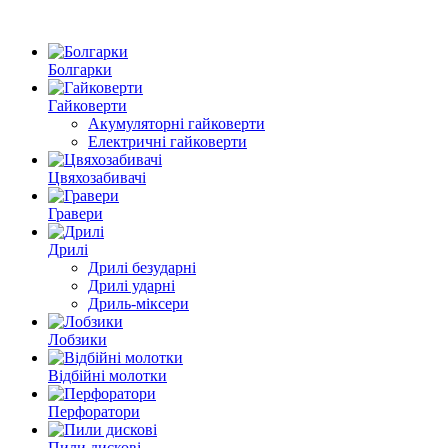
Болгарки
Гайковерти
Акумуляторні гайковерти
Електричні гайковерти
Цвяхозабивачі
Гравери
Дрилі
Дрилі безударні
Дрилі ударні
Дриль-міксери
Лобзики
Відбійні молотки
Перфоратори
Пили дискові