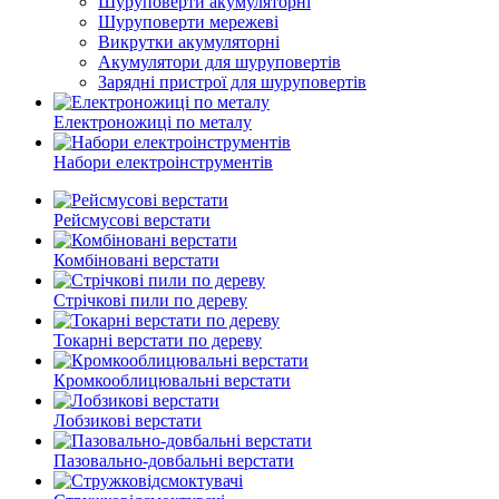
Шуруповерти акумуляторні
Шуруповерти мережеві
Викрутки акумуляторні
Акумулятори для шуруповертів
Зарядні пристрої для шуруповертів
Електроножиці по металу
Набори електроінструментів
Рейсмусові верстати
Комбіновані верстати
Стрічкові пили по дереву
Токарні верстати по дереву
Кромкооблицювальні верстати
Лобзикові верстати
Пазовально-довбальні верстати