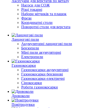
Аксесуари для верстатів по металу
Насоси для СОЖ
Різці токарні
Набори мітчиків та плашок
Фрези
Координатні столи
Поворотні столи для верстата
Ланцюгові пили
Акумуляторні ланцюгові пили
Бензопили
Міні пили акумуляторні
Електропили
Газонокосарки
Газонокосарки акумуляторні
Газонокосарки бензинові
Газонокосарки електричні
Сінокосарки
Роботи газонокосарки
Дровоколи
Повітродувки