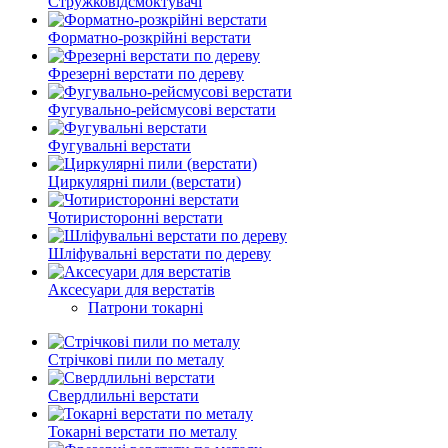
Стружковідсмоктувачі
Форматно-розкрійні верстати
Фрезерні верстати по дереву
Фугувально-рейсмусові верстати
Фугувальні верстати
Циркулярні пили (верстати)
Чотиристоронні верстати
Шліфувальні верстати по дереву
Аксесуари для верстатів
Патрони токарні
Стрічкові пили по металу
Свердлильні верстати
Токарні верстати по металу