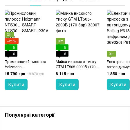
Хіт
−21%
Хіт
5
5
6
6
Хіт
Промисловий пилосос
Мийка високого тиску
Електрична 
Holzmann
GTM LT505-2200B (170
автопідкачу
NTS30L_SMART
бар)
Shijing P618A
15 790 грн
8 115 грн
1 850 грн
19 870 грн
цифровим д
369020)
Купити
Купити
Купити
Популярні категорії