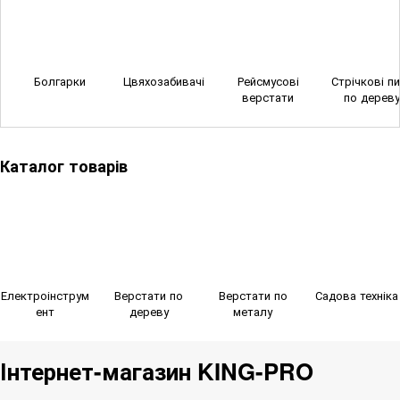
Болгарки
Цвяхозабивачі
Рейсмусові
Стрічкові п
верстати
по дерев
Каталог товарів
Електроінструм
Верстати по
Верстати по
Садова техніка
ент
дереву
металу
Інтернет-магазин KING-PRO