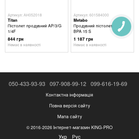
Артикул: AH052018
Артикул: 601584000
Titan
Metabo
Пістолет продувний AP/3/G
Продувний пістолет Metabo
1/4F
BPA 15 S
844 грн
1 187 грн
Немає в наявності
Немає в наявності
050-433-93-93
097-908-99-12
099-616-19-69
Контактна інформація
Повна версія сайту
Мапа сайту
© 2016-2026 Інтернет-магазин KING-PRO
Укр
Рус