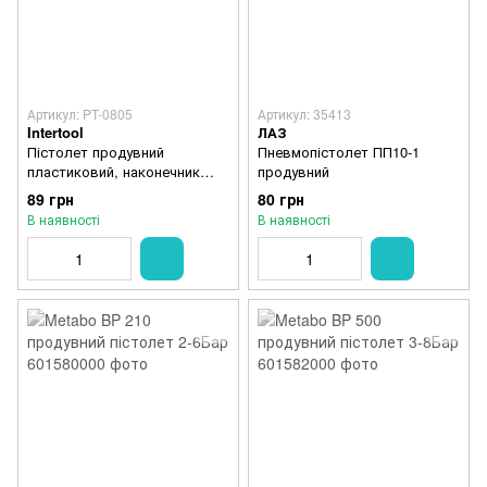
Артикул: PT-0805
Артикул: 35413
Intertool
ЛАЗ
Пістолет продувний
Пневмопістолет ПП10-1
пластиковий, наконечник
продувний
10см. з гумовою насадкою
89 грн
80 грн
INTERTOOL PT-0805
В наявності
В наявності