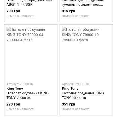
ABG/1/1-4F/BSP
гумовим носиком, тиск
повітря 3,5 бар GROZ 61001
790 грн
915 грн
ABG/2/1-4F/BSP.
Немає в наявності
Немає в наявності
Артикул: 79900-04
Артикул: 79900-10
King Tony
King Tony
Пістолет обдування KING
Пістолет обдування KING
TONY 79900-04
TONY 79900-10
273 грн
351 грн
Немає в наявності
Немає в наявності