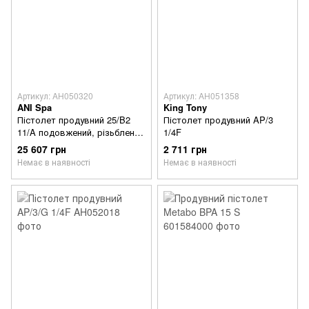
Артикул: AH050320
Артикул: AH051358
ANI Spa
King Tony
Пістолет продувний 25/B2
Пістолет продувний AP/3
11/A подовжений, різьблення
1/4F
1/4" нар.
25 607 грн
2 711 грн
Немає в наявності
Немає в наявності