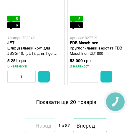
5
5
6
6
Артикул: 708042
Артикул: 827719
JET
FDB Maschinen
Шліфувальний круг для
Круглопильний верстат FDB
JSSG-10, (JET), для Tiger
Maschinen DB1800
2500 (Scheppach)
5 251 грн
53 000 грн
В наявності
В наявності
Показати ще 20 товарів
Назад
Вперед
1
з 87