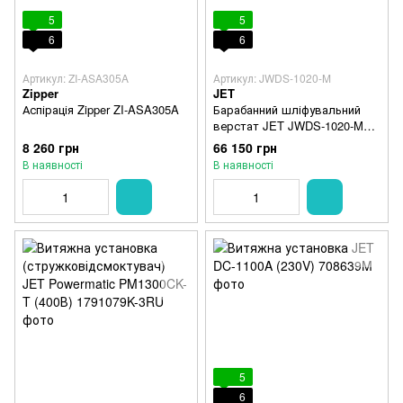
5
5
6
6
Артикул: ZI-ASA305A
Артикул: JWDS-1020-M
Zipper
JET
Аспірація Zipper ZI-ASA305A
Барабанний шліфувальний
верстат JET JWDS-1020-M
(230 В)
8 260 грн
66 150 грн
В наявності
В наявності
5
6