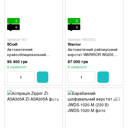
5
5
6
6
Артикул: 901
Артикул: W0205C
9Craft
Warrior
Автоматичний
Автоматичний рейсмусовий
крайооблицювальний
верстат WARRIOR W0205
верстат 9craft 901 (220В)
(220В, Чавун)
95 400 грн
87 000 грн
В наявності
В наявності