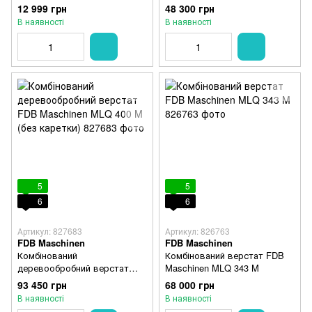
12 999 грн
48 300 грн
В наявності
В наявності
5
5
6
6
Артикул: 827683
Артикул: 826763
FDB Maschinen
FDB Maschinen
Комбінований
Комбінований верстат FDB
деревообробний верстат
Maschinen MLQ 343 M
FDB Maschinen MLQ 400 M
93 450 грн
68 000 грн
(без каретки)
В наявності
В наявності