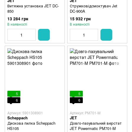
JET
JET
Витяжна установка JET DC-
Стружковідсмоктувач Jet
850
DC-900A
13 284 грн
15 932 грн
В наявності
В наявності
5
5
6
6
Артикул: 5901308901
Артикул: PM701-M
Scheppach
JET
Дискова пилка Scheppach
Довго-пазувальний верстат
HS105
JET Powermatic PM701-M