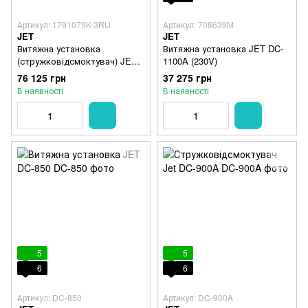
Артикул: 1791079K-3RU
Артикул: 708639M
JET
JET
Витяжна установка
Витяжна установка JET DC-
(стружковідсмоктувач) JET
1100A (230V)
Powermatic PM1300CK-T
76 125 грн
37 275 грн
(400В)
В наявності
В наявності
5
5
6
6
Артикул: DC-850
Артикул: DC-900A