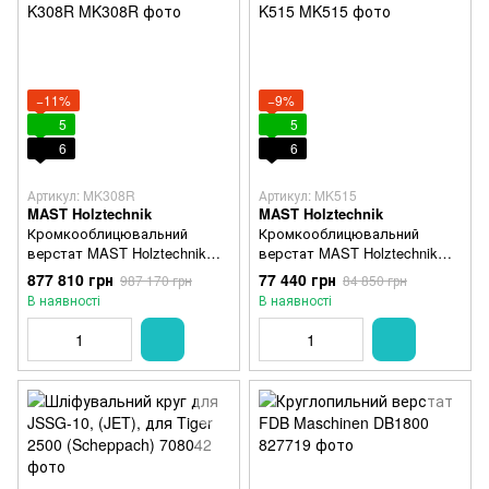
−11%
−9%
5
5
6
6
Артикул: MK308R
Артикул: MK515
MAST Holztechnik
MAST Holztechnik
Кромкооблицювальний
Кромкооблицювальний
верстат MAST Holztechnik
верстат MAST Holztechnik
K308R
K515
877 810 грн
77 440 грн
987 170 грн
84 850 грн
В наявності
В наявності