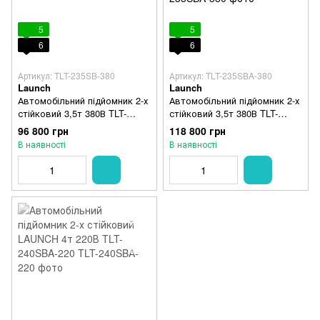
5
5
6
6
Артикул: TLT-235SB-380
Артикул: TLT-235SBA-380
Launch
Launch
Автомобільний підйомник 2-х
Автомобільний підйомник 2-х
стійковий 3,5т 380В TLT-
стійковий 3,5т 380В TLT-
235SB-380 LAUNCH
235SBA-380 LAUNCH З
96 800 грн
118 800 грн
автоматичним
В наявності
В наявності
розблокуванням