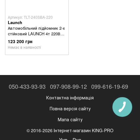
Артикул: TLT-240SBA-220
Launch
Автомобільний підйомник 2-х
стійковий LAUNCH 4т 220В
TLT-240SBA-220
123 200 грн
Немає в наявності
050-433-93-93
097-908-99-12
099-616-19-69
Контактна інформація
Повна версія сайту
Мапа сайту
© 2016-2026 Інтернет-магазин KING-PRO
Укр
Рус