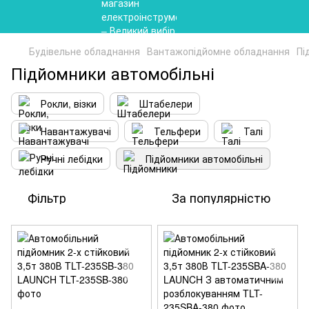
Будівельне обладнання
Вантажопідйомне обладнання
Пі
Підйомники автомобільні
Рокли, візки
Штабелери
Навантажувачі
Тельфери
Талі
Ручні лебідки
Підйомники автомобільні
Фільтр
За популярністю