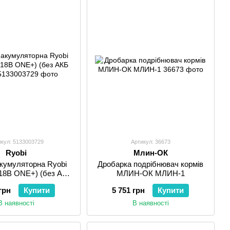
икул: 5133003729
Артикул: 36673
Ryobi
Млин-ОК
акумуляторна Ryobi
Дробарка подрібнювач кормів
18В ONE+) (без АКБ
МЛИН-ОК МЛИН-1
та ЗУ)
грн
Купити
5 751 грн
Купити
В наявності
В наявності