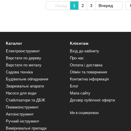
Назад
1
2
3
Вперед
Каталог
Клієнтам
Електроінструмент
Вхід до кабінету
Верстати по дереву
Про нас
Верстати по металу
Оплата і доставка
Садова техніка
Обмін та повернення
Будівельне обладнання
Контактна інформація
Зварювальні апарати
Блог
Насоси для води
Мапа сайту
Стабілізатори та ДБЖ
Договір публічної оферти
Пневмоінструмент
Ми в соцмережах
Автоінструмент
Ручний інструмент
Вимірювальні прилади