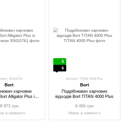
5
6
тикул: 93410761
Артикул: TITAN 4000 Plus
Bort
Bort
нювач харчових
Подрібнювач харчових
ort Alligator Plus із
відходів Bort TITAN 4000 Plus
евмокнопкою
8 973 грн
6 455 грн
ає в наявності
Немає в наявності