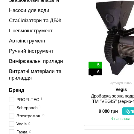
Зварювальні апарати
Насоси для води
Стабілізатори та ДБЖ
Пневмоінструмент
Автоінструмент
Ручний інструмент
Вимірювальні прилади
5
Витратні матеріали та
6
приладдя
Артикул: 5465
Vegis
Бренд
Дробарка зерна под
1
PROFI-TEC
ТМ "VEGIS" (зерно-
1
Scheppach
9 080 грн
Куп
6
Электромаш
В наявності
2
Vegis
2
Газда