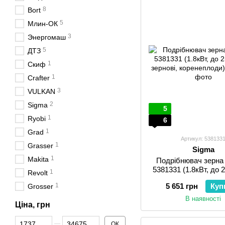
8
Bort
5
Млин-ОК
3
Энергомаш
5
ДТЗ
1
Скиф
1
Crafter
3
VULKAN
2
Sigma
5
1
Ryobi
6
1
Grad
Артикул: 538133
1
Grasser
Sigma
1
Makita
Подрібнювач зерн
5381331 (1.8кВт, до 2
1
Revolt
зернові, коренеп
1
5 651 грн
Куп
Grosser
В наявності
Ціна, грн
Від Ціна, грн
До Ціна, грн
ОК