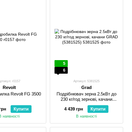
5
6
ртикул: r0157
Артикул: 5381525
Revolt
Grad
илка Revolt FG 3500
Подрібнювач зерна 2.5кВт до
230 кг/год зернові, качани
GRAD (5381525)
грн
Купити
4 439 грн
Купити
В наявності
В наявності