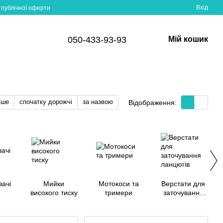
Вхід
 публічної оферти
050-433-93-93
Мій кошик
вше
спочатку дорожчі
за назвою
Відображення:
ачі
Мийки
Мотокоси та
Верстати для
високого тиску
тримери
заточування
ланцюгів