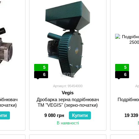
5
5
6
6
Артикул: 95454000
Ар
Vegis
рібнювач
Дробарка зерна подрібнювач
Подрібнюв
початки)
ТМ "VEGIS" (зерно-початки)
ити
9 080 грн
Купити
19 339
В наявності