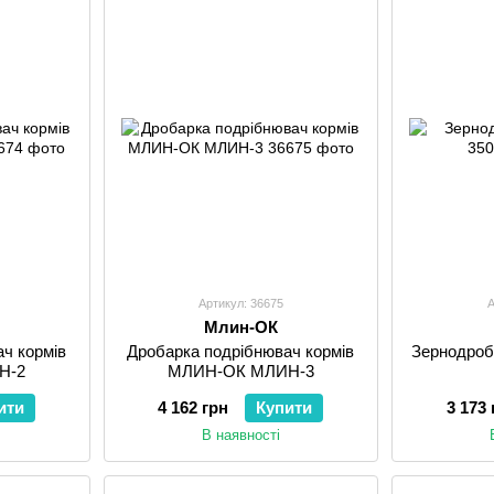
Артикул: 36675
А
Млин-ОК
ч кормів
Дробарка подрібнювач кормів
Зернодроб
Н-2
МЛИН-ОК МЛИН-3
ити
4 162 грн
Купити
3 173 
В наявності