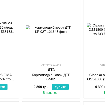
1
Артикул: 121645
Арт
ДТЗ
а SIGMA
Кормоподрібнювач ДТП
Сівалка 
50кг/год,
КР-02T
OSS1800 (
лоди)
ити
2 899 грн
Купити
4 399 
В наявності