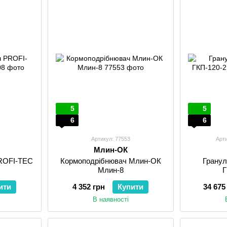
5
5
6
6
Артикул: 77553
Арти
Млин-ОК
ROFI-TEC
Кормоподрібнювач Млин-ОК
Гранул
Млин-8
Г
ити
4 352 грн
Купити
34 675
В наявності