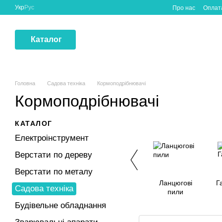
Перейти до основного контенту
Укр
Рус
Про нас
Оплата
Каталог
Головна
Садова техніка
Кормоподрібнювачі
Кормоподрібнювачі
КАТАЛОГ
Електроінструмент
Верстати по дереву
Верстати по металу
Ланцюгові
Г
Садова техніка
пили
Будівельне обладнання