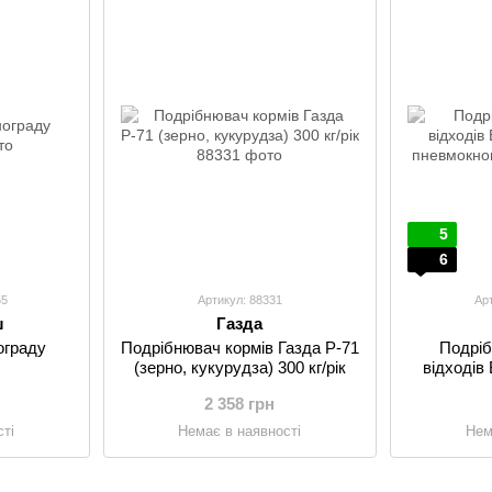
5
6
55
Артикул: 88331
Ар
ш
Газда
ограду
Подрібнювач кормів Газда Р-71
Подріб
(зерно, кукурудза) 300 кг/рік
відходів B
пн
2 358 грн
ті
Немає в наявності
Нем