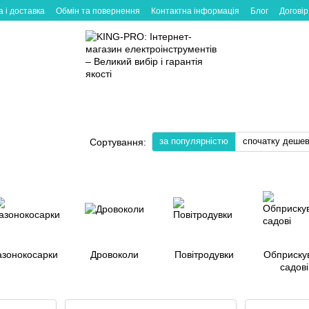
 і доставка
Обмін та повернення
Контактна інформація
Блог
Договір
за популярністю
спочатку деше
Сортування:
азонокосарки
Дровоколи
Повітродувки
Обприскув
садові