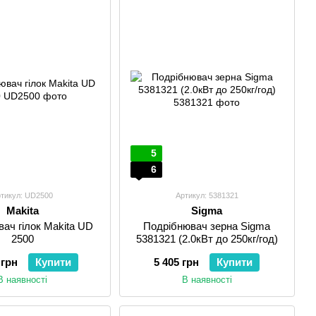
5
6
тикул: UD2500
Артикул: 5381321
Makita
Sigma
ач гілок Makita UD
Подрібнювач зерна Sigma
2500
5381321 (2.0кВт до 250кг/год)
 грн
Купити
5 405 грн
Купити
В наявності
В наявності