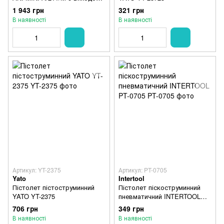
під ємність
1 943 грн
321 грн
В наявності
В наявності
Артикул: YT-2375
Артикул: PT-0705
Yato
Intertool
Пістолет пістоструминний
Пістолет піскоструминний
YATO YT-2375
пневматичний INTERTOOL
PT-0705
706 грн
349 грн
В наявності
В наявності