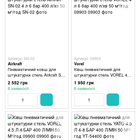
Артикул: SN-02
Артикул: 09903
Airkraft
Vorel
Пневматичний ковш для
Ківш пневматичний для
штукатурки стель Airkraft SN-
штукатурки стель VOREL 4 л
02 4 л 6 бар 400 л/хв 50 м²/
6 бар 400 л/хв 50 м²/год
2 552 грн
1 950 грн
год
09903
В наявності
В наявності