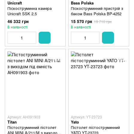
Unicraft
Bass Polska
Піскоструминна камера
Піскоструминний пристрій з
Unicraft SSK 2,5
баком Bass Polska BP-4252
46 332 грн
15 570 грн
19 710 грн
В наявності
В наявності
Артикул: AH091903
Артикул: YT-23723
Titan
Yato
Пістоструминний пістолет
Пістолет пістоструминний
ANI MINI A/211/M з виходом
YATO YT-23723