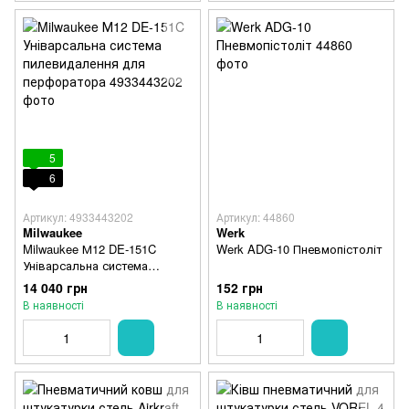
5
6
Артикул: 4933443202
Артикул: 44860
Milwaukee
Werk
Milwaukee М12 DE-151C
Werk ADG-10 Пневмопістоліт
Уніварсальна система
пилевидалення для
14 040 грн
152 грн
перфоратора
В наявності
В наявності