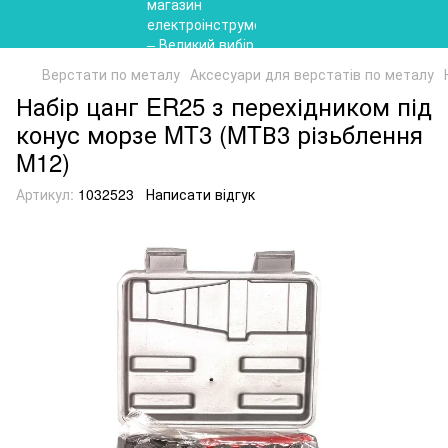
Верстати по металу
Аксесуари для верстатів по металу
Набір цанг ER25 з перехідником під
конус морзе MT3 (MTВ3 різьблення
M12)
Артикул:
1032523
Написати відгук