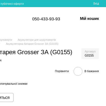
Вхід
 публічної оферти
050-433-93-93
Мій кошик
руповерти
Акумулятори для шуруповертів
r
Акумуляторна батарея Grosser ЗА (G0155)
тарея Grosser ЗА (G0155)
Артикул
G0155
к
Порівняти
В бажання
опичувальної знижки
иться