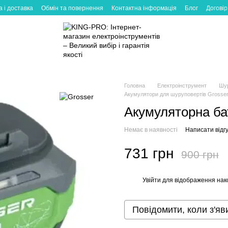
 і доставка
Обмін та повернення
Контактна інформація
Блог
Договір
Головна
Електроінструмент
Шу
Акумулятори для шуруповертів Grosse
Акумуляторна ба
Немає в наявності
Написати відгу
731 грн
900 грн
Увійти
для відображення нак
%
Повідомити, коли з'яв