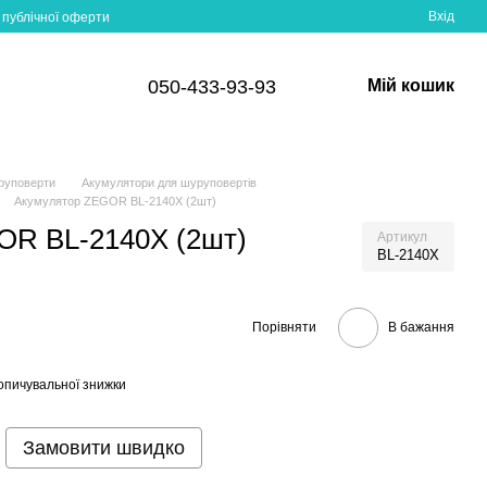
Вхід
 публічної оферти
050-433-93-93
Мій кошик
руповерти
Акумулятори для шуруповертів
Акумулятор ZEGOR BL-2140X (2шт)
OR BL-2140X (2шт)
Артикул
BL-2140X
Порівняти
В бажання
опичувальної знижки
Замовити швидко