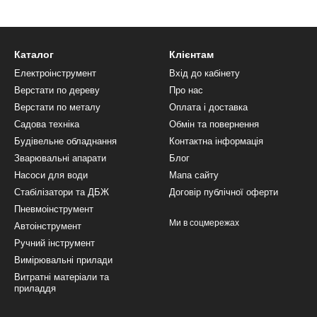
Каталог
Клієнтам
Електроінструмент
Вхід до кабінету
Верстати по дереву
Про нас
Верстати по металу
Оплата і доставка
Садова техніка
Обмін та повернення
Будівельне обладнання
Контактна інформація
Зварювальні апарати
Блог
Насоси для води
Мапа сайту
Стабілізатори та ДБЖ
Договір публічної оферти
Пневмоінструмент
Ми в соцмережах
Автоінструмент
Ручний інструмент
Вимірювальні прилади
Витратні матеріали та
приладдя