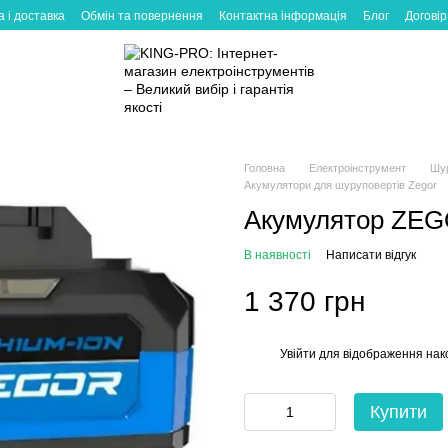
 і доставка
Обмін та повернення
Контактна інформація
Блог
Договір
Головна
Електроінструмент
Шу
Акумулятори для шуруповертів Zegor
Акумулятор ZEG
В наявності
Написати відгук
1 370 грн
Увійти
для відображення нак
%
Купити