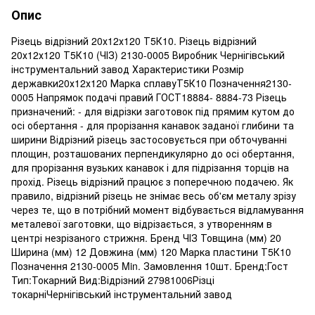
Опис
Різець відрізний 20х12х120 Т5К10. Різець відрізний
20х12х120 Т5К10 (ЧІЗ) 2130-0005 Виробник Чернігівський
інструментальний завод Характеристики Розмір
державки20х12х120 Марка сплавуТ5К10 Позначення2130-
0005 Напрямок подачі правий ГОСТ18884- 8884-73 Різець
призначений: - для відрізки заготовок під прямим кутом до
осі обертання - для прорізання канавок заданої глибини та
ширини Відрізний різець застосовується при обточуванні
площин, розташованих перпендикулярно до осі обертання,
для прорізання вузьких канавок і для підрізання торців на
прохід. Різець відрізний працює з поперечною подачею. Як
правило, відрізний різець не знімає весь об'єм металу зрізу
через те, що в потрібний момент відбувається відламування
металевої заготовки, що відрізається, з утворенням в
центрі незрізаного стрижня. Бренд ЧІЗ Товщина (мм) 20
Ширина (мм) 12 Довжина (мм) 120 Марка пластини Т5К10
Позначення 2130-0005 Min. Замовлення 10шт. Бренд:Гост
Тип:Токарний Вид:Відрізний 27981006Різці
токарніЧернігівський інструментальний завод