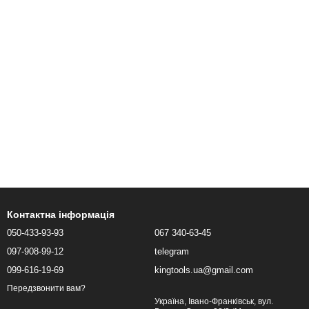
Контактна інформація
050-433-93-93
067 340-63-45
097-908-99-12
telegram
099-616-19-69
kingtools.ua@gmail.com
Передзвонити вам?
Україна, Івано-Франківськ, вул.