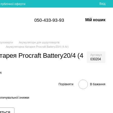
Вхід
 публічної оферти
050-433-93-93
Мій кошик
руповерти
Акумулятори для шуруповертів
Акумуляторна батарея Procraft Battery20/4 (4 Аг)
арея Procraft Battery20/4 (4
Артикул
030204
к
Порівняти
В бажання
опичувальної знижки
иться