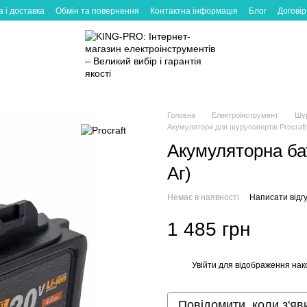
 і доставка
Обмін та повернення
Контактна інформація
Блог
Договір
Головна
Електроінструмент
Шу
Акумулятори для шуруповертів Procraft
Акумуляторна бат
Аг)
Немає в наявності
Написати відгу
1 485 грн
Увійти
для відображення нак
%
Повідомити, коли з'яв