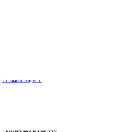
Пневмоинструмент
Пневматичеcкие трещотки