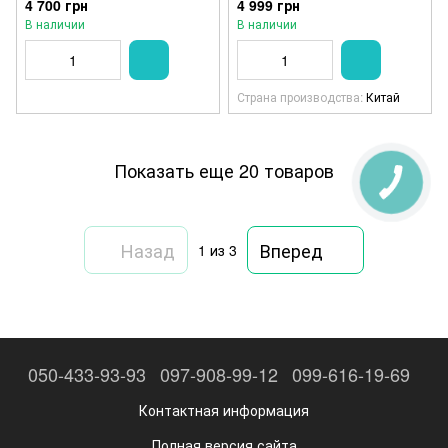
4 700 грн
4 999 грн
комплектация, в кейсе)
В наличии
В наличии
Страна производства
Китай
Показать еще 20 товаров
Назад
Вперед
1
из 3
050-433-93-93
097-908-99-12
099-616-19-69
Контактная информация
Полная версия сайта