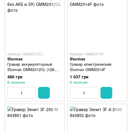
Артикул: GMM2312CL
Артикул: GMM2314F
Sturmax
Sturmax
Гравер аккумуляторный
Гравер електрический
Sturmax GMM2312CL (12В,
Sturmax GMM2314F
без АКБ и ЗУ)
480 грн
1 037 грн
В наличии
В наличии