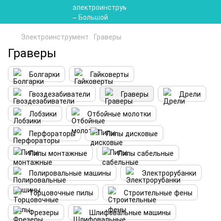
Электроинструмент
Граверы
Граверы
Болгарки
Гайковерты
Гвоздезабиватели
Граверы
Дрели
Лобзики
Отбойные молотки
Перфораторы
Пилы дисковые
Пилы монтажные
Пилы сабельные
Полировальные машины
Электрорубанки
Торцовочные пилы
Строительные фены
Фрезеры
Шлифовальные машины