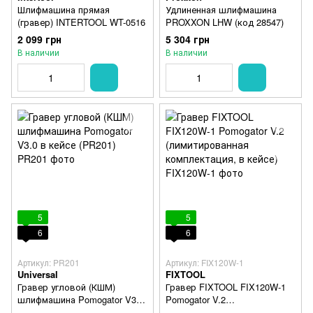
Шлифмашина прямая
Удлиненная шлифмашина
(гравер) INTERTOOL WT-0516
PROXXON LHW (код 28547)
2 099 грн
5 304 грн
В наличии
В наличии
5
5
6
6
Артикул: PR201
Артикул: FIX120W-1
Universal
FIXTOOL
Гравер угловой (КШМ)
Гравер FIXTOOL FIX120W-1
шлифмашина Pomogator V3.0
Pomogator V.2
в кейсе (PR201)
(лимитированная