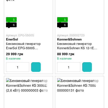
5
5
6
6
Артикул: EPG-5500S
Артикул: 000002723
EnerSol
Konner&Sohnen
Бензиновый генератор
Бензиновый генератор
EnerSol EPG-5500S
Konner&Sohnen KS 12-1E
однофазный
ATSR
29 999 грн
88 999 грн
В наличии
В наличии