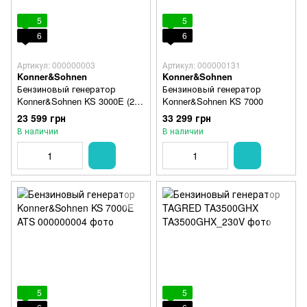
5
5
6
6
Артикул: 000000003
Артикул: 000000131
Konner&Sohnen
Konner&Sohnen
Бензиновый генератор
Бензиновый генератор
Konner&Sohnen KS 3000E (2,6
Konner&Sohnen KS 7000
кВт)
23 599 грн
33 299 грн
В наличии
В наличии
5
5