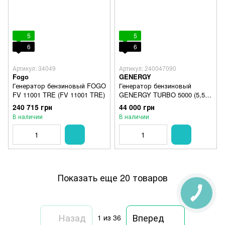
5
5
6
6
Артикул: 34049
Артикул: 240047090
Fogo
GENERGY
Генератор бензиновый FOGO
Генератор бензиновый
FV 11001 TRE (FV 11001 TRE)
GENERGY TURBO 5000 (5,5
кВт)
240 715 грн
44 000 грн
В наличии
В наличии
Показать еще 20 товаров
Назад
Вперед
1
из 36