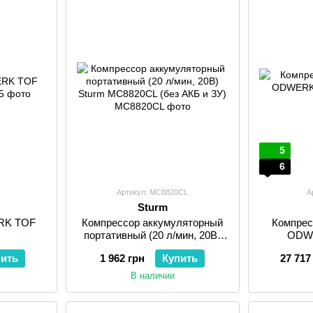
5
6
Артикул: MC8820CL
А
Sturm
RK TOF
Компрессор аккумуляторный
Компрес
l
портативный (20 л/мин, 20В)
ODWE
Sturm MC8820CL (без АКБ и
пить
1 962 грн
Купить
27 717
ЗУ)
В наличии