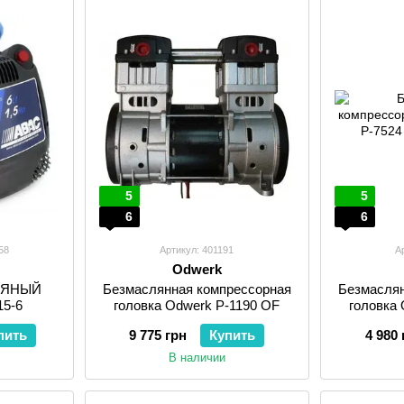
5
5
6
6
58
Артикул: 401191
А
Odwerk
СЛЯНЫЙ
Безмаслянная компрессорная
Безмаслян
15-6
головка Odwerk P-1190 OF
головка
пить
9 775 грн
Купить
4 980 
В наличии