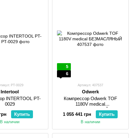
5
6
тикул: PT-0029
Артикул: 407537
Intertool
Odwerk
ор INTERTOOL PT-
Компрессор Odwerk TOF
0029
1180V medical
БЕЗМАСЛЯНЫЙ
грн
Купить
1 055 441 грн
Купить
В наличии
В наличии