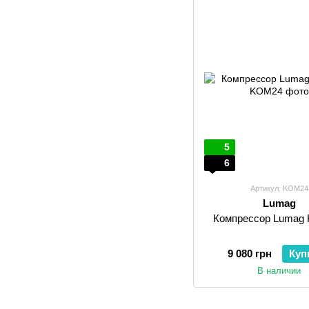
5
6
Артикул: KOM24
Lumag
Компрессор Lumag
9 080 грн
Куп
В наличии