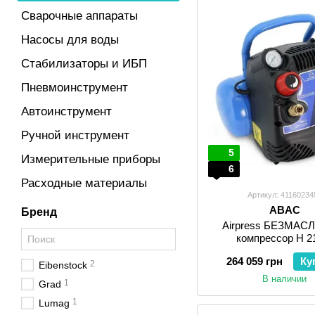
Сварочные аппараты
Насосы для воды
Стабилизаторы и ИБП
Пневмоинструмент
Автоинструмент
Ручной инструмент
5
Измерительные приборы
6
Расходные материалы
Артикул: 41160234
ABAC
Бренд
Airpress БЕЗМА
компрессор H 2
264 059 грн
Ку
2
Eibenstock
В наличии
1
Grad
1
Lumag