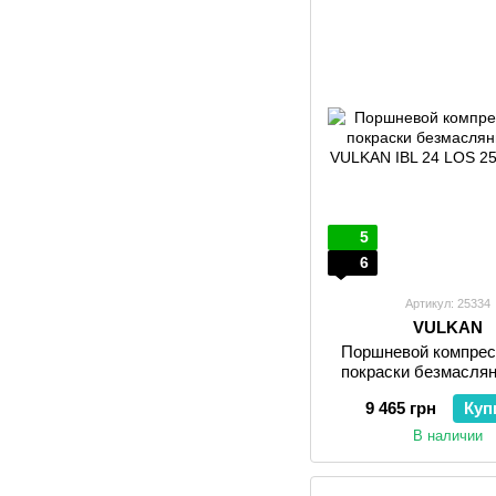
5
6
Артикул: 25334
VULKAN
Поршневой компрес
покраски безмаслян
VULKAN IBL 24
9 465 грн
Куп
В наличии