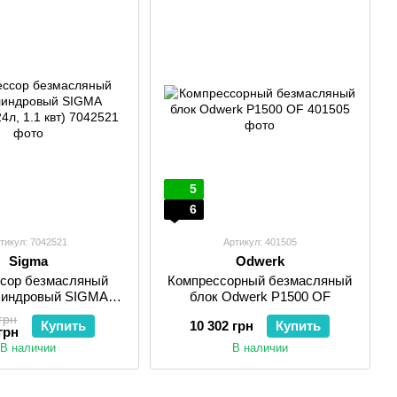
5
6
тикул: 7042521
Артикул: 401505
Sigma
Odwerk
сор безмасляный
Компрессорный безмасляный
линдровый SIGMA
блок Odwerk P1500 OF
1 (24л, 1.1 квт)
грн
Купить
10 302 грн
Купить
грн
В наличии
В наличии