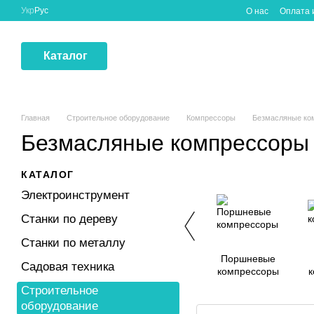
Перейти к основному контенту
Укр
Рус
О нас
Оплата 
Каталог
Главная
Строительное оборудование
Компрессоры
Безмасляные ко
Безмасляные компрессоры
КАТАЛОГ
Электроинструмент
Станки по дереву
Станки по металлу
Поршневые
Садовая техника
компрессоры
к
Строительное
оборудование