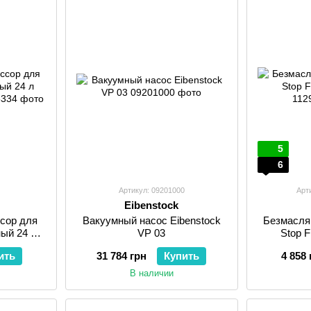
5
6
Артикул: 09201000
Арт
Eibenstock
сор для
Вакуумный насос Eibenstock
Безмасля
ый 24 л
VP 03
Stop 
 LOS
ить
31 784 грн
Купить
4 858 
В наличии