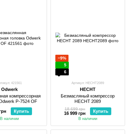
−9%
5
6
ртикул: 421561
Артикул: HECHT2089
Odwerk
HECHT
ная компрессорная
Безмасляный компрессор
 Odwerk P-7524 OF
HECHT 2089
18 699 грн
грн
Купить
Купить
16 999 грн
В наличии
В наличии