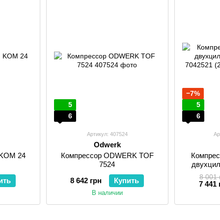
−7%
5
5
6
6
Артикул: 407524
Ар
Odwerk
 KOM 24
Компрессор ODWERK TOF
Компрес
7524
двухци
704252
8 001 
ить
8 642 грн
Купить
7 441 
В наличии