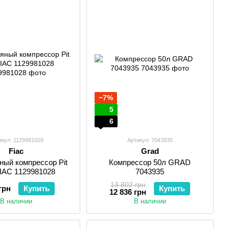
−7%
5
6
икул: 1129981028
Артикул: 7043935
Fiac
Grad
ный компрессор Pit
Компрессор 50л GRAD
FIAC 1129981028
7043935
13 802 грн
грн
Купить
Купить
12 836 грн
В наличии
В наличии