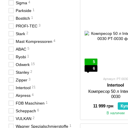
4
Sigma
1
Parkside
1
Bostitch
3
PROFI-TEC
2
Stark
4
Mast Kompressoren
5
ABAC
1
Ryobi
5
15
Odwerk
6
2
Stanley
Артикул: PT-003
3
Zipper
Intertool
21
Intertool
Компресор 50 л Inter
4
Airpress
0030
1
FDB Maschinen
11 999 грн
Куп
6
Scheppach
В наличии
2
VULKAN
1
Wagner Spezialschmierstoffe