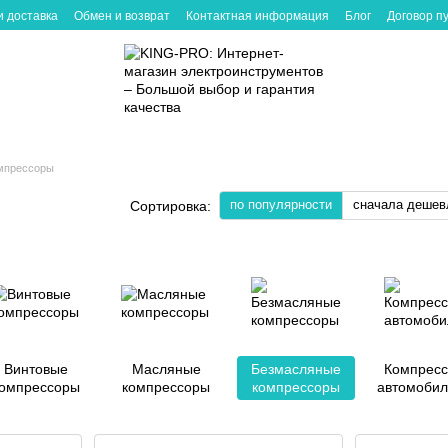
и доставка
Обмен и возврат
Контактная информация
Блог
Договор п
мпрессоры
по популярности
сначала дешев
Сортировка:
Винтовые
Масляные
Безмасляные
Компрес
омпрессоры
компрессоры
компрессоры
автомоби