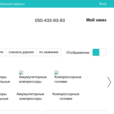
Вход
убличной оферты
050-433-93-93
Мой заказ
ле
сначала дороже
по названию
Отображение:
соры
Аккумуляторные
Компрессорные
льные
компрессоры
головки