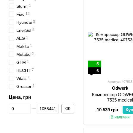
1
Sturm
12
Fiac
3
Hyundai
5
EnerSol
1
AEG
1
Makita
2
Metabo
1
GTM
5
7
HECHT
6
4
Vitals
Артикул: 407535
1
Grosser
Odwerk
Компрессор ODWE
Цена, грн
7535 medica
От Цена, грн
До Цена, грн
OK
10 539 грн
Ку
В наличии