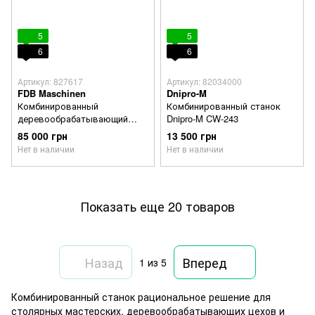
5
5
6
6
Артикул: 827617
Артикул: 82034000
FDB Maschinen
Dnipro-M
Комбинированный
Комбинированный станок
деревообрабатывающий
Dnipro-M CW-243
станок FDB Maschinen MLQ
85 000 грн
13 500 грн
400 M
Нет в наличии
Нет в наличии
Показать еще 20 товаров
Назад
Вперед
1
из 5
Комбинированный станок рациональное решение для
столярных мастерских, деревообрабатывающих цехов и