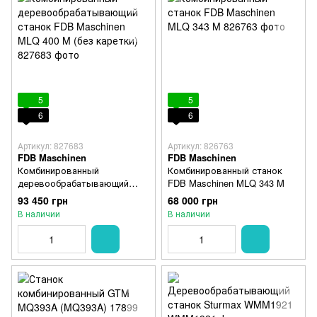
5
5
6
6
Артикул: 827683
Артикул: 826763
FDB Maschinen
FDB Maschinen
Комбинированный
Комбинированный станок
деревообрабатывающий
FDB Maschinen MLQ 343 M
станок FDB Maschinen MLQ
93 450 грн
68 000 грн
400 M (без каретки)
В наличии
В наличии