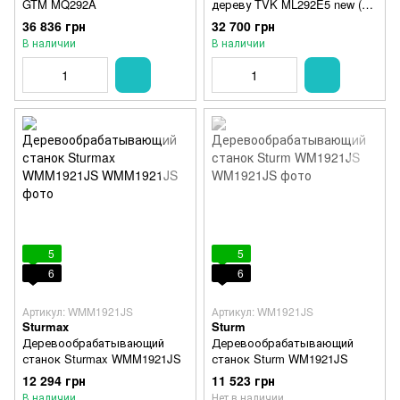
GTM MQ292A
дереву TVK ML292E5 new (1.5
кВт 220В)
36 836 грн
32 700 грн
В наличии
В наличии
5
5
6
6
Артикул: WMM1921JS
Артикул: WM1921JS
Sturmax
Sturm
Деревообрабатывающий
Деревообрабатывающий
станок Sturmax WMM1921JS
станок Sturm WM1921JS
12 294 грн
11 523 грн
В наличии
Нет в наличии