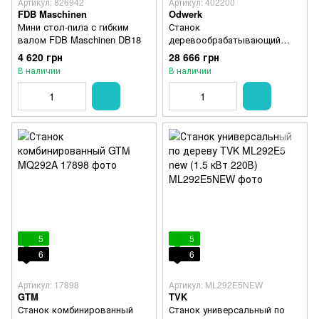
Артикул: 826942
Артикул: 402200
FDB Maschinen
Odwerk
Мини стол-пила с гибким
Станок
валом FDB Maschinen DB18
деревообрабатывающий
многофункциональный
4 620 грн
28 666 грн
Odwerk BDN 2400
В наличии
В наличии
5
5
6
6
Артикул: 17898
Артикул: ML292E5NEW
GTM
TVK
Станок комбинированный
Станок универсальный по