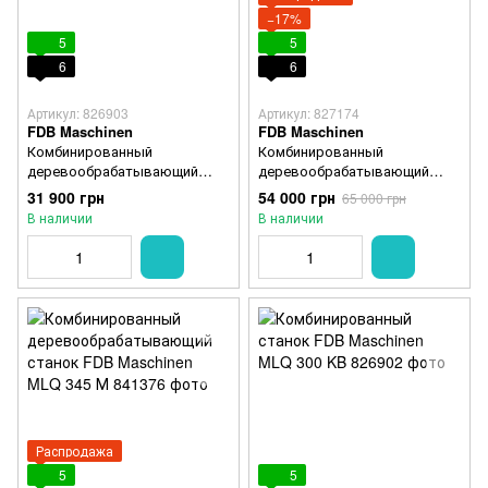
−17%
5
5
6
6
Артикул: 826903
Артикул: 827174
FDB Maschinen
FDB Maschinen
Комбинированный
Комбинированный
деревообрабатывающий
деревообрабатывающий
станок FDB Maschinen FDB
станок FDB Maschinen MLQ
31 900 грн
54 000 грн
65 000 грн
ML210В
300 TB
В наличии
В наличии
Распродажа
5
5