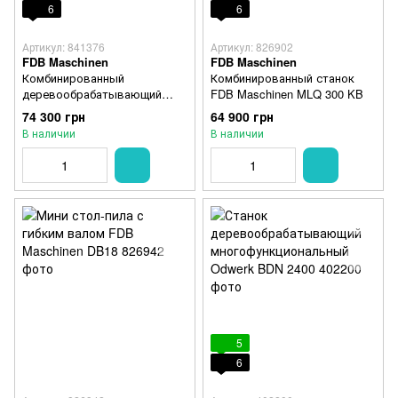
6
6
Артикул: 841376
Артикул: 826902
FDB Maschinen
FDB Maschinen
Комбинированный
Комбинированный станок
деревообрабатывающий
FDB Maschinen MLQ 300 KB
станок FDB Maschinen MLQ
74 300 грн
64 900 грн
345 М
В наличии
В наличии
5
6