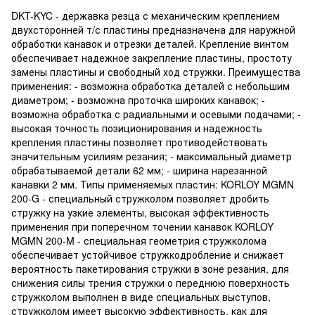
DKT-KYC - державка резца с механическим креплением
двухсторонней т/с пластины предназначена для наружной
обработки канавок и отрезки деталей. Крепление винтом
обеспечивает надежное закрепление пластины, простоту
замены пластины и свободный ход стружки. Преимущества
применения: - возможна обработка деталей с небольшим
диаметром; - возможна проточка широких канавок; -
возможна обработка с радиальными и осевыми подачами; -
высокая точность позиционирования и надежность
крепления пластины позволяет противодействовать
значительным усилиям резания; - максимальный диаметр
обрабатываемой детали 62 мм; - ширина нарезанной
канавки 2 мм.
Типы
применяемых пластин: KORLOY MGMN
200-G - специальный стружколом позволяет дробить
стружку на узкие элементы, высокая эффективность
применения при поперечном точении канавок KORLOY
MGMN 200-M - специальная геометрия стружколома
обеспечивает устойчивое стружкодробление и снижает
вероятность пакетирования стружки в зоне резания, для
снижения силы трения стружки о переднюю поверхность
стружколом выполнен в виде специальных выступов,
стружколом имеет высокую эффективность, как для